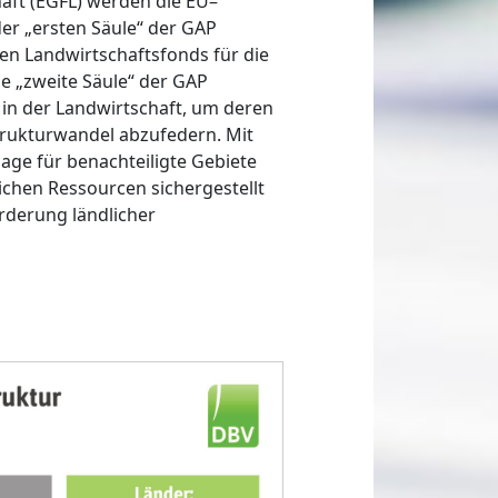
aft (EGFL) werden die EU–
r „ersten Säule“ der GAP
hen Landwirtschaftsfonds für die
ie „zweite Säule“ der GAP
en in der Landwirtschaft, um deren
trukturwandel abzufedern. Mit
e für benachteiligte Gebiete
lichen Ressourcen sichergestellt
rderung ländlicher