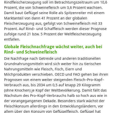
Prozent. Auf Rind– und Schaffleisch werden dieser Prognose
zufolge rund 21 bzw. 5 Prozent der Weltfleischerzeugung
entfallen.
Globale Fleischnachfrage wächst weiter, auch bei
Rind– und Schweinefleisch
Die Nachfrage nach Getreide und anderen traditionellen
Grundnahrungsmitteln wird sich weiter hin zu tierischen
Nahrungsmitteln wie Fleisch, Fisch, Eiern und
Milchprodukten verschieben. OECD und FAO gehen bei ihren
Prognosen von einem weiter steigenden Fleisch–Pro–Kopf–
Verbrauch aus, bis 2034 um 0,5 auf knapp 29 Kilogramm
(ohne Knochen) je Kopf der Weltbevölkerung. Damit fällt das
Wachstum des Pro–Kopf–Verbrauchs halb so hoch aus wie in
der vorangegangenen Dekade. Besonders stark wächst der
Fleischkonsum allerdings in den Entwicklungsländern, vor
allem über den Konsum von Geflügelfleisch. Geflügel hat
gegenüber anderen Fleischsorten Vorteile in Bezug auf den
Produktionszyklus, eine höhere Futterverwertung bei
geringeren Kosten und die Nähe zu schnell wachsenden
städtischen Märkten. Der weltweite Schweinefleischkonsum
wird den Projektionen zufolge in allen Regionen der Welt