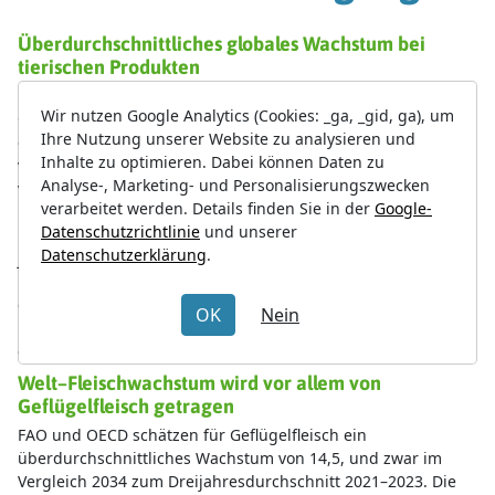
Organisation für wirtschaftliche Zusammenarbeit OECD
gehen in ihrer Prognose von Mitte 2025 für die Zeit bis 2034
von einem Wachstum der landwirtschaftlichen Erzeugung
von 14 Prozent aus, die Produktionssteigerung von Fleisch,
Milchprodukten und Eier um 17 Prozent. Dieses Wachstum
liegt über dem der prognostizierten Weltbevölkerung von
jährlich 0,8 Prozent und unter dem realen Wachstum des
Pro–Kopf–Einkommens von jährlich 1,6 Prozent. Damit wächst
die tierische Erzeugung schneller als die landwirtschaftliche
Produktion insgesamt. Die weltweiten Tierbestände sollen
demnach um 7 Prozent ansteigen.
Welt–Fleischwachstum wird vor allem von
Geflügelfleisch getragen
FAO und OECD schätzen für Geflügelfleisch ein
überdurchschnittliches Wachstum von 14,5, und zwar im
Vergleich 2034 zum Dreijahresdurchschnitt 2021–2023. Die
Rindfleischerzeugung soll im Betrachtungszeitraum um 10,6
Prozent, die von Schweinefleisch um 3,6 Prozent wachsen.
Damit baut Geflügel seine Rolle als Spitzenreiter mit einem
Marktanteil von dann 41 Prozent an der globalen
Fleischerzeugung aus, gefolgt von Schweinefleisch mit 33